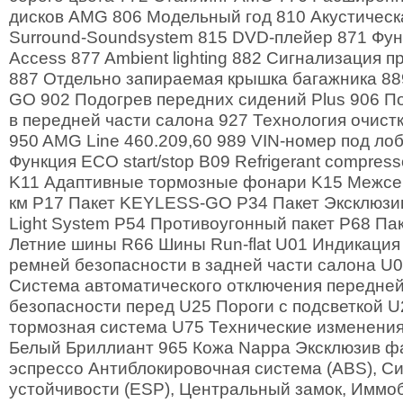
дисков AMG 806 Модельный год 810 Акустическ
Surround-Soundsystem 815 DVD-плейер 871 Фун
Access 877 Ambient lighting 882 Сигнализация 
887 Отдельно запираемая крышка багажника 8
GO 902 Подогрев передних сидений Plus 906 П
в передней части салона 927 Технология очис
950 AMG Line 460.209,60 989 VIN-номер под ло
Функция ECO start/stop B09 Refrigerant compresso
K11 Адаптивные тормозные фонари K15 Межсер
км P17 Пакет KEYLESS-GO P34 Пакет Эксклюзив 
Light System P54 Противоугонный пакет P68 Па
Летние шины R66 Шины Run-flat U01 Индикация
ремней безопасности в задней части салона U0
Система автоматического отключения передне
безопасности перед U25 Пороги с подсветкой 
тормозная система U75 Технические изменения
Белый Бриллиант 965 Кожа Nappa Эксклюзив 
эспрессо Антиблокировочная система (ABS), С
устойчивости (ESP), Центральный замок, Иммо