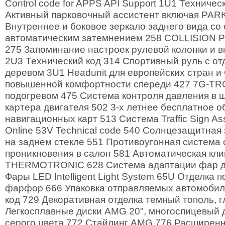
Control code for APPS API Support 1U1 Техниче
Активный парковочный ассистент включая PA
Внутреннее и боковое зеркало заднего вида со
автоматическим затемнением 258 COLLISION
275 Запоминание настроек рулевой колонки и 
2U3 Технический код 314 Спортивный руль с от
деревом 3U1 Headunit для европейских стран и
повышенной комфортности спереди 427 7G-TR
подогревом 475 Система контроля давления в 
картера двигателя 502 3-х летнее бесплатное 
навигационных карт 513 Система Traffic Sign A
Online 53V Technical code 540 Солнцезащитная
на заднем стекле 551 Противоугонная система 
проникновения в салон 581 Автоматическая кли
THERMOTRONIC 628 Система адаптации фар да
Фары LED Intelligent Light System 65U Отделка 
фарфор 666 Упаковка отправляемых автомобил
код 729 Декоративная отделка темный тополь, 
Легкосплавные диски AMG 20", многоспицевый д
серого цвета 772 Стайлинг AMG 776 Расширенн