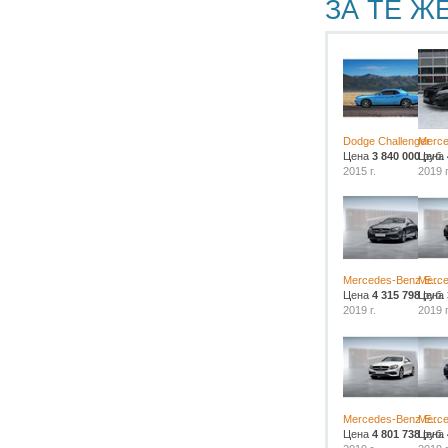
ЗА ТЕ Ж
Dodge Challenger
Merce
Цена
3 840 000
Цена
руб.
2015 г.
2019 г
Mercedes-Benz E...
Merce
Цена
4 315 798
Цена
руб.
2019 г.
2019 г
Mercedes-Benz E...
Merce
Цена
4 801 738
Цена
руб.