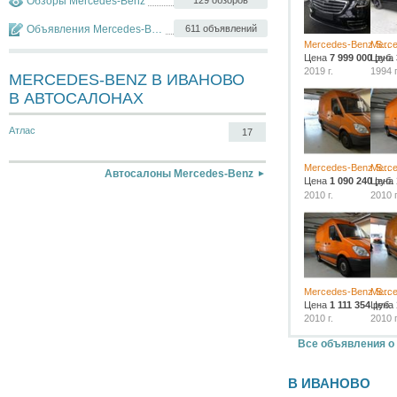
Обзоры Mercedes-Benz
129 обзоров
Объявления Mercedes-Benz S-klasse
611 объявлений
Mercedes-Benz S...
Merce
Цена
7 999 000
Цена
руб.
2019 г.
1994 г
MERCEDES-BENZ В ИВАНОВО
В АВТОСАЛОНАХ
Атлас
17
Mercedes-Benz S...
Merce
Автосалоны Mercedes-Benz
Цена
1 090 240
Цена
руб.
2010 г.
2010 г
Mercedes-Benz S...
Merce
Цена
1 111 354
Цена
руб.
2010 г.
2010 г
Все объявления о 
В ИВАНОВО