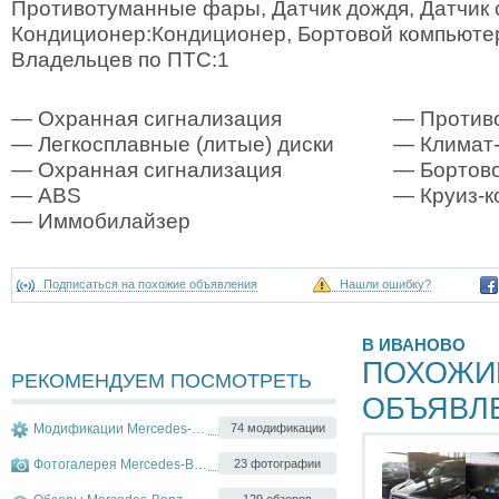
Противотуманные фары, Датчик дождя, Датчик 
Кондиционер:Кондиционер, Бортовой компьютер
Владельцев по ПТС:1
— Охранная сигнализация
— Против
— Легкосплавные (литые) диски
— Климат-
— Охранная сигнализация
— Бортово
— ABS
— Круиз-к
— Иммобилайзер
Подписаться на похожие объявления
Нашли ошибку?
В ИВАНОВО
ПОХОЖИ
РЕКОМЕНДУЕМ ПОСМОТРЕТЬ
ОБЪЯВЛ
Модификации Mercedes-Benz S-klasse
74 модификации
Фотогалерея Mercedes-Benz S-klasse
23 фотографии