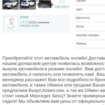
Пробег
Ещё 3 фото
Цвет
Атлас
Двигатель
●●●●●●●
+
(
)
показать номер
Кузов
Коробка передач
Привод
Приобретайте этот автомобиль онлайн! Достави
нашем дилерском центре появилась возможност
выкупа автомобиля в режиме онлайн! Вам дост
автомобиль и написать или позвонить нам! Ва
менеджер расскажет Вам все подробности брон
автомобиля, а также обмена или продажи Ваше
предлагаем Выкуп,Комиссию, а так же Обмен а
стоит новый Мерседес Бенц? Знаете примерны
сядьте! Мы объявляем вам цены от официально