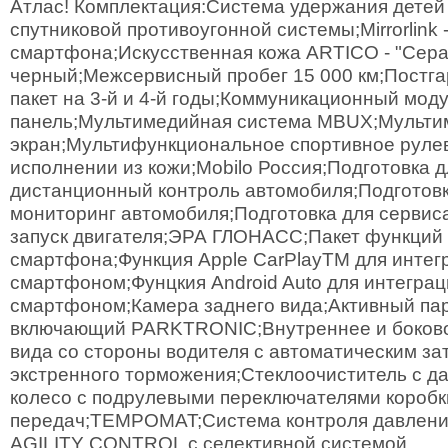
Атлас! Комплектация:Система удержания детей 
спутниковой противоугонной системы;Mirrorlink 
смартфона;Искусственная кожа ARTICO - "Серая
черный;Межсервисный пробег 15 000 км;Постг
пакет на 3-й и 4-й годы;Коммуникационный мод
панель;Мультимедийная система MBUX;Мульт
экран;Мультифункциональное спортивное рулев
исполнении из кожи;Mobilo Россия;Подготовка д
дистанционный контроль автомобиля;Подготовк
мониторинг автомобиля;Подготовка для сервис
запуск двигателя;ЭРА ГЛОНАСС;Пакет функций 
смартфона;Функция Apple CarPlayTM для интег
смартфоном;Фунцкия Android Auto для интеграц
смартфоном;Камера заднего вида;Активный па
включающий PARKTRONIC;Внутреннее и боково
вида со стороны водителя с автоматическим з
экстренного торможения;Стеклоочиститель с д
колесо с подрулевыми переключателями коробк
передач;TEMPOMAT;Система контроля давлени
AGILITY CONTROL с селективной системой