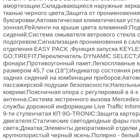
амортизации;Складывающиеся наружные зерка
тканью черного цвета;Защита от проникновения
буксировки;Автоматическая климатическая уст
зонная;Рейлинги на крыше цвета алюминий;Под
сидений;Система омывателя ветрового стекла 
подогревом;Сигнализация проникновения в сал
отделения EASY PACK ;Функция запуска KEYLE
GO;TIREFIT;Переключатель DYNAMIC SELECT;
фонари;Противоугонный пакет;Легкосплавные 
размером 45,7 см (18");Индикатор состояния р
задних сидений на комбинации приборов;Автом
пассажирской подушки безопасности;Напольн
коврики;Поясничная опора с регулировкой в 4-
антенна;Система экстренного вызова Mercedes
службы дорожной информации Live Traffic Infor
9-ти ступенчатая КП 9G-TRONIC;Защита картер
двигателя;Статические светодиодные фары гол
света;Докатка;Элементы декоративной отделки
крупнопористый черный ясень;Полярно - белый