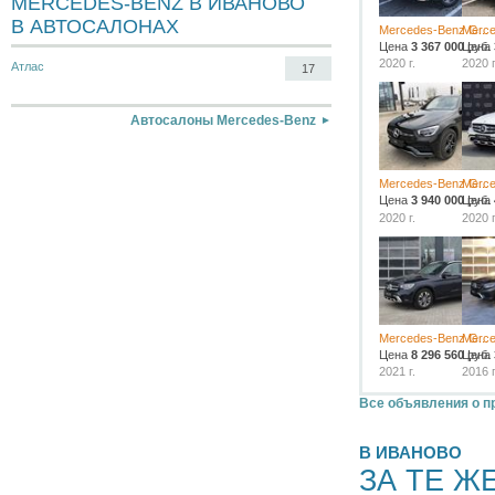
MERCEDES-BENZ В ИВАНОВО
В АВТОСАЛОНАХ
Mercedes-Benz G...
Merce
Цена
3 367 000
Цена
руб.
2020 г.
2020 г
Атлас
17
Автосалоны Mercedes-Benz
Mercedes-Benz G...
Merce
Цена
3 940 000
Цена
руб.
2020 г.
2020 г
Mercedes-Benz G...
Merce
Цена
8 296 560
Цена
руб.
2021 г.
2016 г
Все объявления о п
В ИВАНОВО
ЗА ТЕ Ж