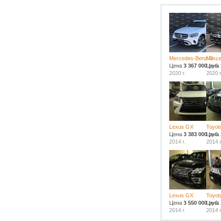
Mercedes-Benz G...
Merce
Цена
3 367 000
Цена
руб.
2020 г.
2020 г
Lexus GX
Toyota
Цена
3 383 000
Цена
руб.
2014 г.
2014 г
Lexus GX
Toyota
Цена
3 550 000
Цена
руб.
2014 г.
2014 г