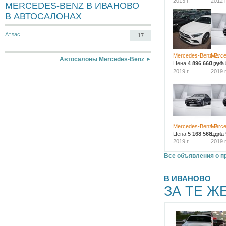
2013 г.
2012 г
MERCEDES-BENZ В ИВАНОВО
В АВТОСАЛОНАХ
Атлас
17
Mercedes-Benz C...
Merce
Автосалоны Mercedes-Benz
Цена
4 896 660
Цена
руб.
2019 г.
2019 г
Mercedes-Benz C...
Merce
Цена
5 168 568
Цена
руб.
2019 г.
2019 г
Все объявления о п
В ИВАНОВО
ЗА ТЕ Ж