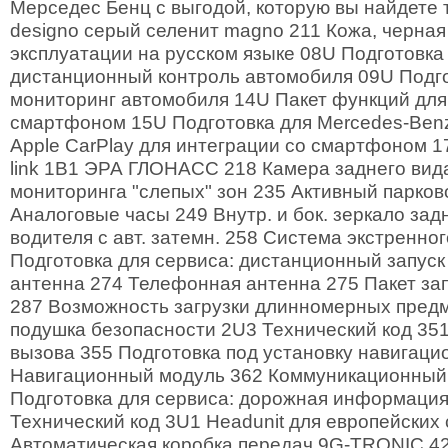
Мерседес Бенц с выгодой, которую вы найдете т
designo серый селенит magno 211 Кожа, черная
эксплуатации на русском языке 08U Подготовка
дистанционный контроль автомобиля 09U Подго
мониторинг автомобиля 14U Пакет функций для
смартфоном 15U Подготовка для Mercedes-Benz
Apple CarPlay для интеграции со смартфоном 1
link 1B1 ЭРА ГЛОНАСС 218 Камера заднего вид
мониторинга "слепых" зон 235 Активный парков
Аналоговые часы 249 Внутр. и бок. зеркало зад
водителя с авт. затемн. 258 Система экстренн
Подготовка для сервиса: дистанционный запуск
антенна 274 Телефонная антенна 275 Пакет з
287 Возможность загрузки длинномерных пред
подушка безопасности 2U3 Технический код 35
вызова 355 Подготовка под установку навигаци
Навигационный модуль 362 Коммуникационный
Подготовка для сервиса: дорожная информация L
Технический код 3U1 Headunit для европейских 
Автоматическая коробка передач 9G-TRONIC 4