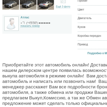
Пробег
Ещё 3 фото
Цвет
Атлас
Двигатель
●●●●●●●
+
(
)
показать номер
Кузов
Коробка передач
Привод
Подробно о M
Приобретайте этот автомобиль онлайн! Достави
нашем дилерском центре появилась возможност
выкупа автомобиля в режиме онлайн! Вам дост
автомобиль и написать или позвонить нам! Ва
менеджер расскажет Вам все подробности брон
автомобиля, а также обмена или продажи Ваше
предлагаем Выкуп,Комиссию, а так же Обмен а
предложение может сделать только официальн