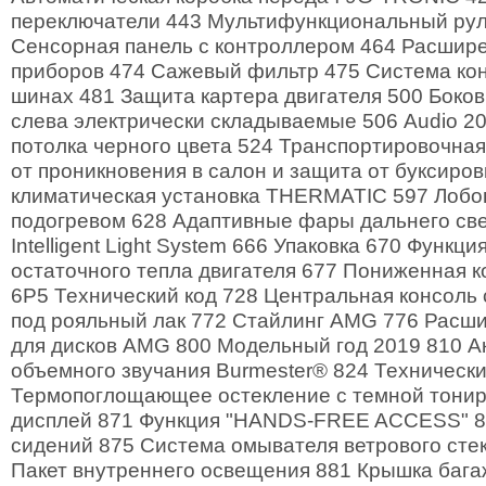
переключатели 443 Мультифункциональный рул
Сенсорная панель с контроллером 464 Расшир
приборов 474 Сажевый фильтр 475 Система кон
шинах 481 Защита картера двигателя 500 Боков
слева электрически складываемые 506 Audio 2
потолка черного цвета 524 Транспортировочная
от проникновения в салон и защита от буксиро
климатическая установка THERMATIC 597 Лобов
подогревом 628 Адаптивные фары дальнего све
Intelligent Light System 666 Упаковка 670 Функц
остаточного тепла двигателя 677 Пониженная 
6P5 Технический код 728 Центральная консоль
под рояльный лак 772 Стайлинг AMG 776 Расш
для дисков AMG 800 Модельный год 2019 810 А
объемного звучания Burmester® 824 Технически
Термопоглощающее остекление с темной тонир
дисплей 871 Функция "HANDS-FREE ACCESS" 8
сидений 875 Система омывателя ветрового стек
Пакет внутреннего освещения 881 Крышка бага