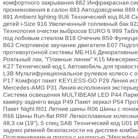
комфортного закрывания 882 Инфракрасная си
проникновения в салон 883 Автодоводчики 88
891 Ambient lighting 8U6 Технический код 8U8 
детей i-Size 916 Увеличенный топливный бак 92
Технология очистки выбросов EURO 6 989 Табл
под лобовым стеклом B18 Очечник B59 Функуц
B63 Спортивное звучание двигателя E07 Подгот
противоугонной системы МБ H16 Декоративные
Рояльный лак, "Плавные линии" K15 Межсервис
K27 Технический код L Автомобиль для правос
L3B Мультифункциональное рулевое колесо с о
P17 Комфорт пакет KEYLESS-GO P29 Линия ис
Mercedes-AMG P31 Линия исполнения экстерье
Система освещения MULTIBEAM LED P44 Парков
камеру заднего вида P49 Пакет зеркал P54 Про
Пакет Night R01 Летние шины R06 Шины с пон
R66 Шины Run-flat RRF Легкосплавные колесн
48,3 см (19"), 5 спиц SAB Технический код U01
задних ремней безопасности на дисплее комби
Подсвечиваемые пороги с надписью "Mercedes-