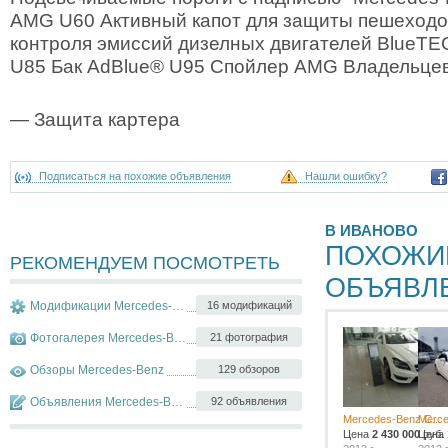
AMG U60 Активный капот для защиты пешеходо
контроля эмиссий дизелных двигателей BlueTEC
U85 Бак AdBlue® U95 Спойлер AMG Владельцев
— Защита картера
Подписаться на похожие объявления
Нашли ошибку?
В ИВАНОВО
ПОХОЖИ
РЕКОМЕНДУЕМ ПОСМОТРЕТЬ
ОБЪЯВЛ
Модификации Mercedes-Benz CLS-klasse
16 модификаций
Фотогалерея Mercedes-Benz CLS-klasse
21 фотография
Обзоры Mercedes-Benz
129 обзоров
Объявления Mercedes-Benz CLS-klasse
92 объявления
Mercedes-Benz C...
Merce
Цена
2 430 000
Цена
руб.